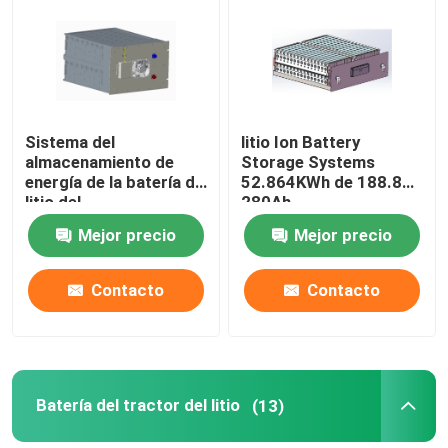
Productos
Batería de litio de la carretilla elevadora
Sistema del
litio Ion Battery
almacenamiento de
Storage Systems
energía de la batería de
52.864KWh de 188.8V
Batería de litio del yate
litio del
280Ah
almacenamiento de
Mejor precio
Mejor precio
energía 16S1P
Batería de litio del almacenamiento de energía
51.2V280Ah
14.336KWh
Contacto
Contacto
Batería del tractor del litio
Batería del cargador
Batería del tractor del litio
(13)
Excavador Battery