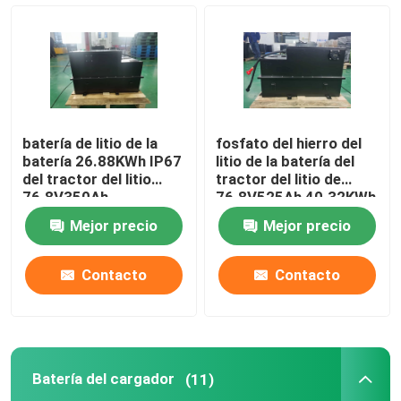
Batería de litio del carro de golf
Batería de litio del cortacésped
batería de litio de la
fosfato del hierro del
Batería del avellanador
batería 26.88KWh IP67
litio de la batería del
del tractor del litio
tractor del litio de
76.8V350Ah
76.8V525Ah 40.32KWh
Batería de litio del taladro eléctrico
Mejor precio
Mejor precio
Célula de batería de litio
Contacto
Contacto
Módulo de batería de litio
Batería del cargador
(11)