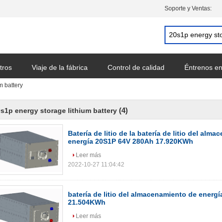
Soporte y Ventas:
tros
Viaje de la fábrica
Control de calidad
Éntrenos en
m battery
a cotización
(4)
s1p energy storage lithium battery
Batería de litio de la batería de litio del alm
energía 20S1P 64V 280Ah 17.920KWh
Leer más
2022-10-27 11:04:42
batería de litio del almacenamiento de energ
21.504KWh
Leer más