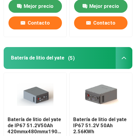
51.2V 450AH para el
de materiales
Mejor precio
Mejor precio
camión de Hyster E
Viaje de la fábrica
Contacto
Contacto
Control de calidad
Éntrenos en contacto con
Batería de litio del yate
(5)
Pida una cita
Batería de litio de la carretilla elevadora
Batería de litio del yate
Batería de litio del yate
Batería de litio del yate
de IP67 51.2V50Ah
IP67 51.2V 50Ah
420mmx480mmx190m
2.56KWh
Batería de litio del almacenamiento de energía