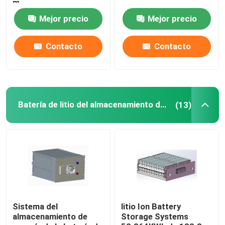
m
Mejor precio
Mejor precio
Batería del tractor del litio
Contacto
Contacto
Batería del cargador
Excavador Battery
Batería de litio del almacenamiento de energía
(13)
Batería de litio del carro de golf
Batería de litio del cortacésped
Batería del avellanador
Sistema del
litio Ion Battery
almacenamiento de
Storage Systems
Batería de litio del taladro eléctrico