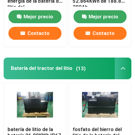
energía de la batería de
52.864KWh de 188.8V
litio del
280Ah
almacenamiento de
Célula de batería de litio
Mejor precio
Mejor precio
energía 16S1P
51.2V280Ah
14.336KWh
Contacto
Contacto
Módulo de batería de litio
Batería del tractor del litio
(13)
batería de litio de la
fosfato del hierro del