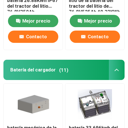
batería 26.88KWh IP67
litio de la batería del
del tractor del litio
tractor del litio de
76.8V350Ah
76.8V525Ah 40.32KWh
Mejor precio
Mejor precio
Contacto
Contacto
Batería del cargador
(11)
batería mecánica de la
batería 33.696kwh del