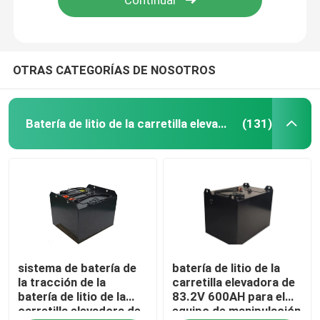
OTRAS CATEGORÍAS DE NOSOTROS
Batería de litio de la carretilla elevadora
(131)
Hogar
sistema de batería de
batería de litio de la
Productos
la tracción de la
carretilla elevadora de
batería de litio de la
83.2V 600AH para el
carretilla elevadora de
equipo de manipulación
Sobre nosotros